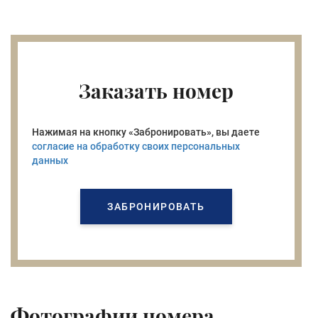
Ознакомлен(а) с
Политикой в области обработки
Заказать номер
персональных данных
и даю
согласие
на их обработку.
Нажимая на кнопку «Перезвоните мне»,
Нажимая на кнопку «Забронировать», вы даете
вы даете
согласие на обработку своих персональных
данных
согласие на обработку своих персональных
данных
Перезвоните мне
ЗАБРОНИРОВАТЬ
Перезвоните мне
Фотографии номера