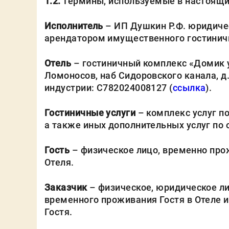
1.2.
Термины, используемые в настоящи
Исполнитель
– ИП Душкин Р.Ф. юридиче
арендатором имущественного гостиничн
Отель
– гостиничный комплекс «Домик у 
Ломоносов, наб Сидоровского канала, д.
индустрии: С782024008127 (
ссылка
).
Гостиничные услуги
– комплекс услуг п
а также иных дополнительных услуг по 
Гость
– физическое лицо, временно про
Отеля.
Заказчик
– физическое, юридическое л
временного проживания Гостя в Отеле и
Гостя.