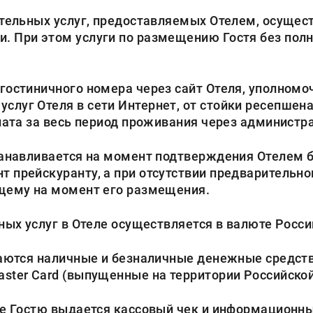
тельных услуг, предоставляемых Отелем, осущест
. При этом услуги по размещению Гостя без пол
остиничного номера через сайт Отеля, уполномо
луг Отеля в сети Интернет, от стойки ресепшена
плата за весь период проживания через админист
анавливается на момент подтверждения Отелем б
т прейскуранту, а при отсутствии предварительн
ющему на момент его размещения.
ных услуг в Отеле осуществляется в валюте Росс
аются наличные и безналичные денежные средств
aster Card (выпущенные на территории Российско
е Гостю выдается кассовый чек и информационны