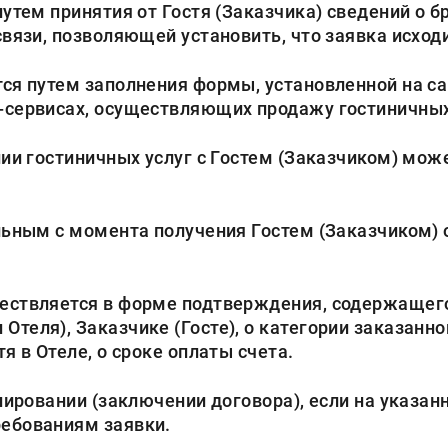
утем принятия от Гостя (Заказчика) сведений о 
вязи, позволяющей установить, что заявка исходи
я путем заполнения формы, установленной на с
-сервисах, осуществляющих продажу гостиничных 
ии гостиничных услуг с Гостем (Заказчиком) мож
ьным с момента получения Гостем (Заказчиком) 
ОБРАТНЫЙ ЗВОНОК
ствляется в форме подтверждения, содержащего
еля), Заказчике (Госте), о категории заказанног
я в Отеле, о сроке оплаты счета.
ировании (заключении договора), если на указанн
ребованиям заявки.
Ознакомлен(а) с
Политикой в области обработки